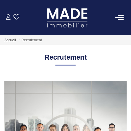
ACHETER
Accueil
Recrutement
LOUER
Recrutement
ESTIMER
FAIRE GÉRER
NOTRE AGENCE
Qui Sommes-Nous
Notre Équipe