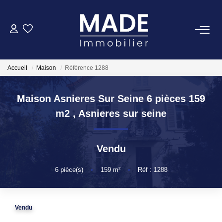
ACHETER
Accueil
Maison
Référence 1288
LOUER
Maison Asnieres Sur Seine 6 pièces 159
ESTIMER
m2
,
Asnieres sur seine
FAIRE GÉRER
Vendu
NOTRE AGENCE
6
pièce(s)
•
159
m²
•
Réf : 1288
Qui Sommes-Nous
Vendu
Notre Équipe