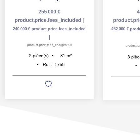
255 000 €
4
product.price.fees_included
|
product.pr
240 000 €
product.price.fees_included
452 000 €
prod
|
product.price.fees_charges.full
product.pr
31
m²
2
pièce(s)
3
pièc
Réf :
1758