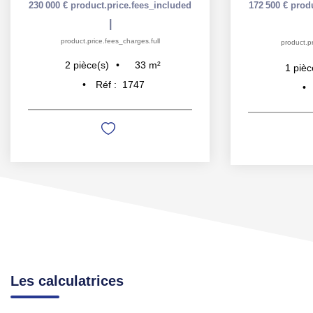
230 000 €
product.price.fees_included
172 500 €
prod
|
product.price.fees_charges.full
product.pr
33
m²
2
pièce(s)
1
pièc
Réf :
1747
Les calculatrices