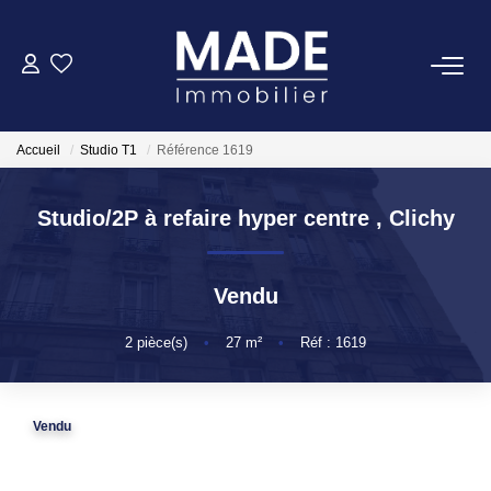
ACHETER
Accueil
Studio T1
Référence 1619
LOUER
Studio/2P à refaire hyper centre
,
Clichy
ESTIMER
Vendu
FAIRE GÉRER
2
pièce(s)
•
27
m²
•
Réf : 1619
NOTRE AGENCE
Qui Sommes-Nous
Vendu
Notre Équipe