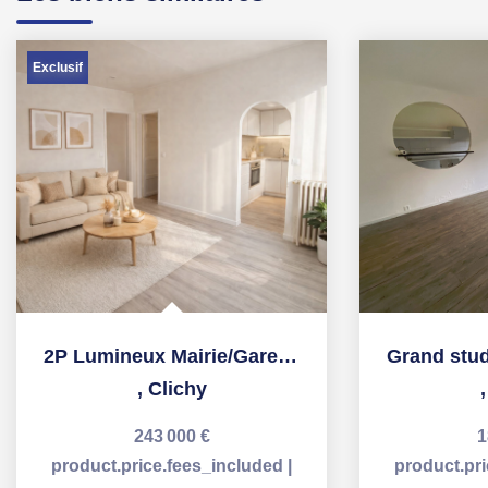
Exclusif
2P Lumineux Mairie/Gare Clichy Levallois
,
Clichy
243 000 €
1
product.price.fees_included
|
product.pr