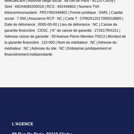
IMMOBILIER | Adresse siège social : 88 rue de Paris - 92110 Clichy |
Siret : 49244680200018 | RCS : 492446802 | Numero TVA
Intracommunautaire : FR57492446802 | Forme juridique : SARL | Capital
social : 7 500 | Assurance RCP : NC |
Carte T : CPI92012017000018885 |
Date de délivrance : 0000-00-00 | Lieu de délivrance : NC | Caisse de
garantie financière : CEGC. | N° de caisse de garantie : 27261TRA151 |
Adresse caisse de garantie : 59 Avenue Pierre Mendes 75013 | Montant de
la garantie financière : 110 000 | Nom du médiateur : NC | Adresse du
médiateur : NC | Adresse du site : NC |
Entreprise juridiquement et
financièrement indépendante
L'AGENCE
88 Rue De Paris, 92110 Clichy