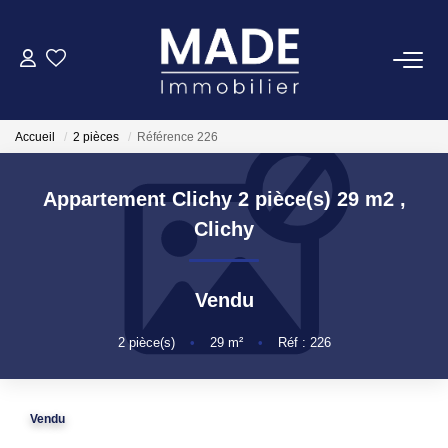
ACHETER
Accueil
2 pièces
Référence 226
LOUER
Appartement Clichy 2 pièce(s) 29 m2
,
ESTIMER
Clichy
FAIRE GÉRER
Vendu
NOTRE AGENCE
2
pièce(s)
•
29
m²
•
Réf : 226
Qui Sommes-Nous
Vendu
Notre Équipe