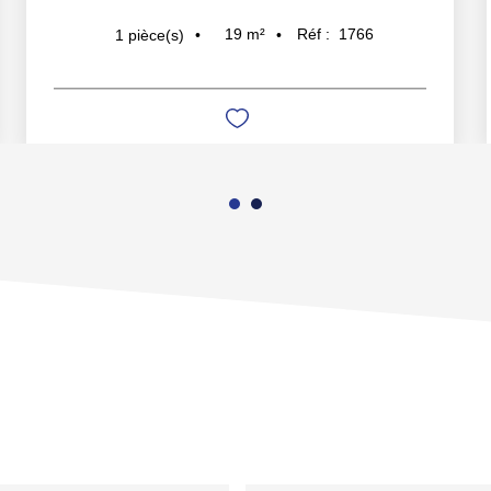
19
m²
Réf :
1766
1
pièce(s)