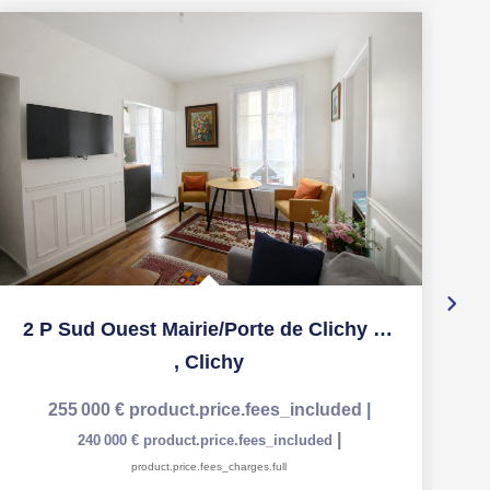
2 P Sud Ouest Mairie/Porte de Clichy parfait état
,
Clichy
255 000 €
product.price.fees_included
|
|
240 000 €
product.price.fees_included
product.price.fees_charges.full