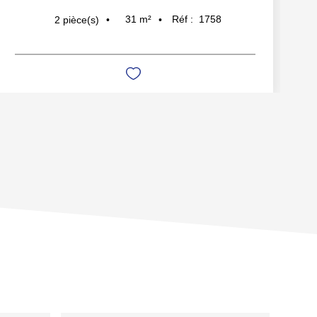
31
m²
Réf :
1758
2
pièce(s)