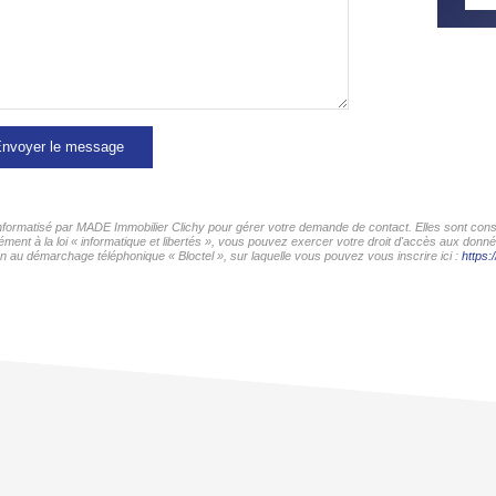
nvoyer le message
 informatisé par MADE Immobilier Clichy pour gérer votre demande de contact. Elles sont conse
ment à la loi « informatique et libertés », vous pouvez exercer votre droit d'accès aux donn
ion au démarchage téléphonique « Bloctel », sur laquelle vous pouvez vous inscrire ici :
https: