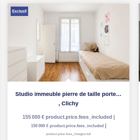
Exclusif
Studio immeuble pierre de taille porte de Clichy!
,
Clichy
155 000 €
product.price.fees_included
|
|
150 000 €
product.price.fees_included
product.price.fees_charges.full