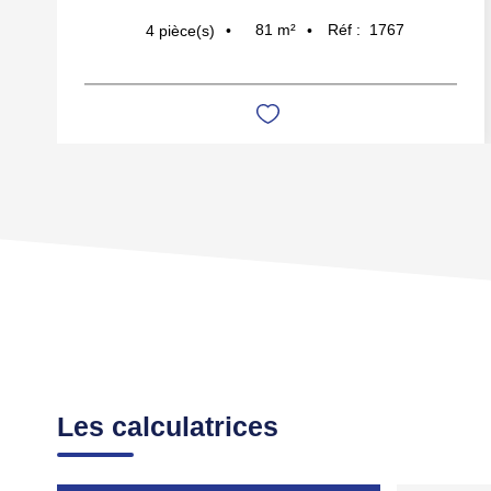
81
m²
Réf :
1767
4
pièce(s)
Les calculatrices