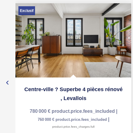
Exclusif
Centre-ville ? Superbe 4 pièces rénové
,
Levallois
780 000 €
product.price.fees_included
|
|
760 000 €
product.price.fees_included
product.price.fees_charges.full