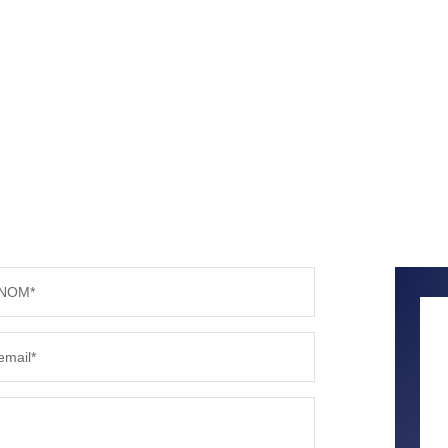
NOM*
email*