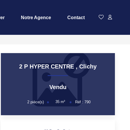
rer
Notre Agence
Contact
2 P HYPER CENTRE
,
Clichy
Vendu
35
m²
2
pièce(s)
Réf :
790