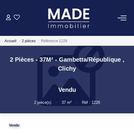
ACHETER
Accueil
2 pièces
Référence 1228
LOUER
2 Pièces - 37M² - Gambetta/République
,
ESTIMER
Clichy
FAIRE GÉRER
Vendu
NOTRE AGENCE
2
pièce(s)
•
37
m²
•
Réf : 1228
Qui Sommes-Nous
Vendu
Notre Équipe