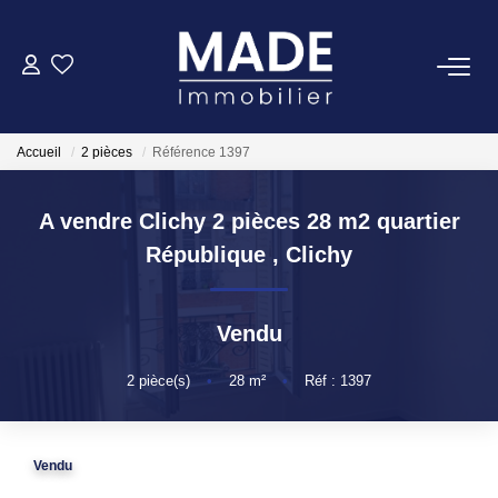
ACHETER
Accueil
2 pièces
Référence 1397
LOUER
A vendre Clichy 2 pièces 28 m2 quartier
ESTIMER
République
,
Clichy
FAIRE GÉRER
Vendu
NOTRE AGENCE
2
pièce(s)
•
28
m²
•
Réf : 1397
Qui Sommes-Nous
Vendu
Notre Équipe