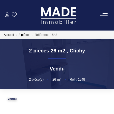
ACHETER
Accueil
2 pièces
Référence 1548
LOUER
2 pièces 26 m2
,
Clichy
ESTIMER
Vendu
FAIRE GÉRER
2
pièce(s)
•
26
m²
•
Réf : 1548
NOTRE AGENCE
Qui Sommes-Nous
Vendu
Notre Équipe