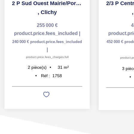
2 P Sud Ouest Mairie/Porte de Clichy parfait état
,
Clichy
255 000 €
4
product.price.fees_included
|
product.pr
240 000 €
product.price.fees_included
452 000 €
prod
|
product.price.fees_charges.full
product.pr
31
m²
2
pièce(s)
3
pièc
Réf :
1758