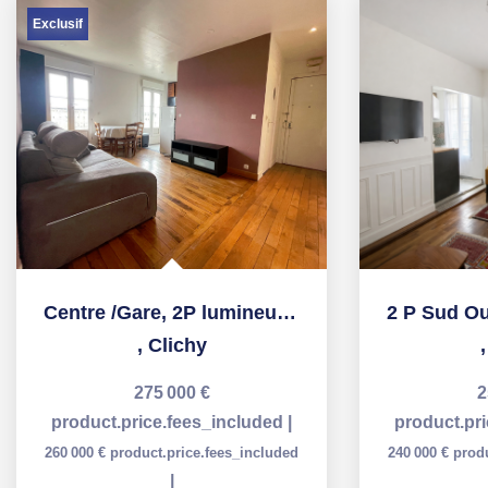
Exclusif
Centre /Gare, 2P lumineux et calme avec balcons!
,
Clichy
275 000 €
2
product.price.fees_included
|
product.pr
260 000 €
product.price.fees_included
240 000 €
prod
|