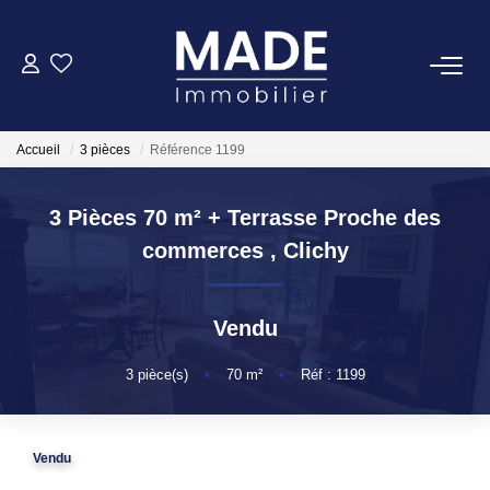
ACHETER
Accueil
3 pièces
Référence 1199
LOUER
3 Pièces 70 m² + Terrasse Proche des
ESTIMER
commerces
,
Clichy
FAIRE GÉRER
Vendu
NOTRE AGENCE
3
pièce(s)
•
70
m²
•
Réf : 1199
Qui Sommes-Nous
Vendu
Notre Équipe