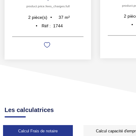
product.pr
product.price.fees_charges.full
2
pièc
37
m²
2
pièce(s)
Réf :
1744
Les calculatrices
Calcul Frais de notaire
Calcul capacité d'empr