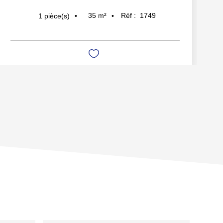
35
m²
Réf :
1749
1
pièce(s)