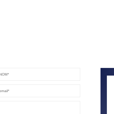
NOM*
email*