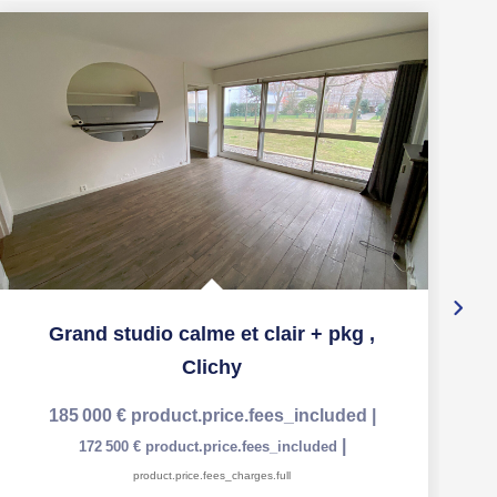
Ex
Grand studio calme et clair + pkg
,
Clichy
185 000 €
product.price.fees_included
|
|
172 500 €
product.price.fees_included
product.price.fees_charges.full