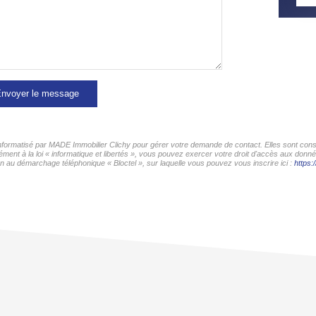
nvoyer le message
 informatisé par MADE Immobilier Clichy pour gérer votre demande de contact. Elles sont conse
ment à la loi « informatique et libertés », vous pouvez exercer votre droit d'accès aux donn
ion au démarchage téléphonique « Bloctel », sur laquelle vous pouvez vous inscrire ici :
https: