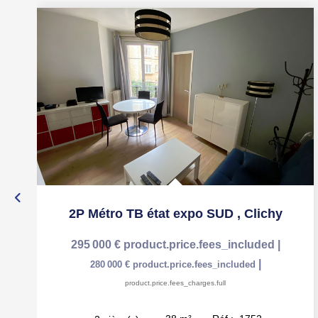
2P Métro TB état expo SUD
,
Clichy
295 000 €
product.price.fees_included
|
|
280 000 €
product.price.fees_included
product.price.fees_charges.full