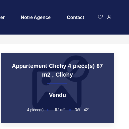
rer
Notre Agence
Contact
Appartement Clichy 4 pièce(s) 87
m2
,
Clichy
Vendu
87
m²
4
pièce(s)
Réf :
421