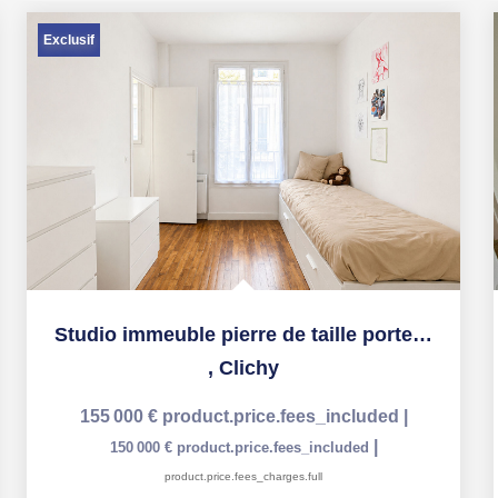
Exclusif
Studio immeuble pierre de taille porte de Clichy!
,
Clichy
155 000 €
product.price.fees_included
|
|
150 000 €
product.price.fees_included
product.price.fees_charges.full