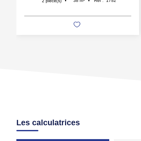
38
m²
Réf :
1752
2
pièce(s)
Les calculatrices