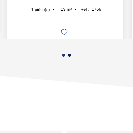
19
m²
Réf :
1766
1
pièce(s)