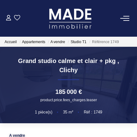
ACHETER
Accueil
Appartements
A vendre
Studio T1
Référence 1749
LOUER
Grand studio calme et clair + pkg
,
ESTIMER
Clichy
FAIRE GÉRER
185 000 €
product.price.fees_charges.teaser
NOTRE AGENCE
1
pièce(s)
•
35
m²
•
Réf : 1749
Qui Sommes-Nous
Notre Équipe
A vendre