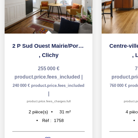
2 P Sud Ouest Mairie/Porte de Clichy parfait état
,
Clichy
,
L
255 000 €
7
product.price.fees_included
|
product.pr
240 000 €
product.price.fees_included
760 000 €
prod
|
product.price.fees_charges.full
product.pr
31
m²
2
pièce(s)
4
pièc
Réf :
1758