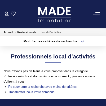
ACHETER
Accueil
Professionnels
Local d'activités
LOUER
Modifier les critères de recherche
Type de transaction
Localisation
Acheter
Localisation
ESTIMER
Professionnels local d'activités
Type de bien
Appartement
Surface min
FAIRE GÉRER
Nous n'avons pas de biens à vous proposer dans la catégorie
Plus de critères
Budget max
Professionnels Local d'activités pour le moment , plusieurs options
NOTRE AGENCE
s'offrent à vous :
Créer une alerte
Re-soumettre la recherche avec moins de critères.
Qui Sommes-Nous
Transmettez-nous votre demande
Notre Équipe