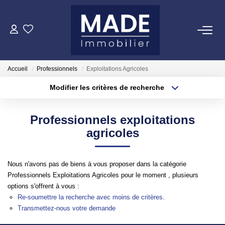
ACHETER
Accueil
Professionnels
Exploitations Agricoles
LOUER
Modifier les critères de recherche
Localisation
Type de transaction
Surface min
ESTIMER
Professionnels exploitations
Type de bien
agricoles
Plus de critères
Budget max
FAIRE GÉRER
Créer une alerte
Nous n'avons pas de biens à vous proposer dans la catégorie
NOTRE AGENCE
Professionnels Exploitations Agricoles pour le moment , plusieurs
options s'offrent à vous :
Qui Sommes-Nous
Re-soumettre la recherche avec moins de critères.
Notre Équipe
Transmettez-nous votre demande
Nous Rejoindre