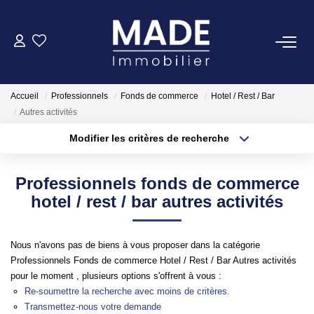
ACHETER
Accueil
Professionnels
Fonds de commerce
Hotel / Rest / Bar
LOUER
Autres activités
Modifier les critères de recherche
Type de transaction
Localisation
ESTIMER
Acheter
Localisation
Professionnels fonds de commerce
Type de bien
FAIRE GÉRER
Appartement
Surface min
hotel / rest / bar autres activités
Plus de critères
Budget max
NOTRE AGENCE
Nous n'avons pas de biens à vous proposer dans la catégorie
Professionnels Fonds de commerce Hotel / Rest / Bar Autres activités
Créer une alerte
Qui Sommes-Nous
pour le moment , plusieurs options s'offrent à vous :
Re-soumettre la recherche avec moins de critères.
Notre Équipe
Transmettez-nous votre demande