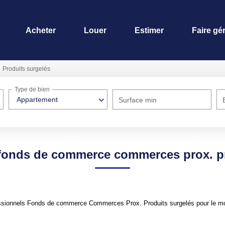
Acheter
Louer
Estimer
Faire gé
Produits surgelés
Type de bien
Appartement
Surface min
 fonds de commerce commerces prox. pr
ssionnels Fonds de commerce Commerces Prox. Produits surgelés pour le mome