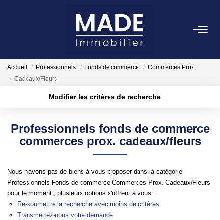
ACHETER
Accueil
Professionnels
Fonds de commerce
Commerces Prox.
LOUER
Cadeaux/Fleurs
Modifier les critères de recherche
Localisation
Type de transaction
ESTIMER
Acheter
Localisation
Professionnels fonds de commerce
Type de bien
FAIRE GÉRER
Appartement
Surface min
commerces prox. cadeaux/fleurs
Plus de critères
Budget max
NOTRE AGENCE
Nous n'avons pas de biens à vous proposer dans la catégorie
Professionnels Fonds de commerce Commerces Prox. Cadeaux/Fleurs
Créer une alerte
Qui Sommes-Nous
pour le moment , plusieurs options s'offrent à vous :
Re-soumettre la recherche avec moins de critères.
Notre Équipe
Transmettez-nous votre demande