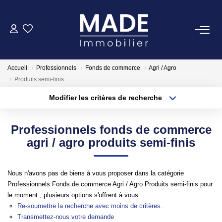
ACHETER
Accueil
Professionnels
Fonds de commerce
Agri / Agro
LOUER
Produits semi-finis
Modifier les critères de recherche
Type de transaction
Localisation
ESTIMER
Acheter
Localisation
Professionnels fonds de commerce
Type de bien
FAIRE GÉRER
Appartement
Surface min
agri / agro produits semi-finis
Plus de critères
Budget max
NOTRE AGENCE
Nous n'avons pas de biens à vous proposer dans la catégorie
Professionnels Fonds de commerce Agri / Agro Produits semi-finis pour
Créer une alerte
Qui Sommes-Nous
le moment , plusieurs options s'offrent à vous :
Re-soumettre la recherche avec moins de critères.
Notre Équipe
Transmettez-nous votre demande