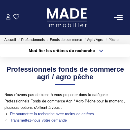
ACHETER
Accueil
Professionnels
Fonds de commerce
Agri / Agro
Pêche
LOUER
Modifier les critères de recherche
Type de transaction
Localisation
Acheter
Localisation
ESTIMER
Professionnels fonds de commerce
Type de bien
Appartement
Surface min
agri / agro pêche
FAIRE GÉRER
Plus de critères
Budget max
Nous n'avons pas de biens à vous proposer dans la catégorie
NOTRE AGENCE
Professionnels Fonds de commerce Agri / Agro Pêche pour le moment ,
Créer une alerte
plusieurs options s'offrent à vous :
Qui Sommes-Nous
Re-soumettre la recherche avec moins de critères.
Transmettez-nous votre demande
Notre Équipe