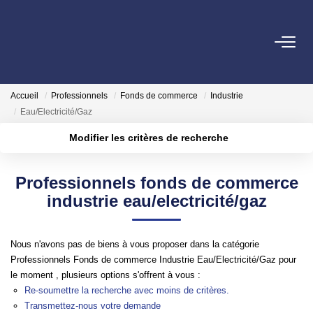
ACHETER
Accueil
Professionnels
Fonds de commerce
Industrie
LOUER
Eau/Electricité/Gaz
Modifier les critères de recherche
ESTIMER
Localisation
Type de transaction
Surface min
Professionnels fonds de commerce
Type de bien
FAIRE GÉRER
industrie eau/electricité/gaz
Plus de critères
Budget max
NOTRE AGENCE
Créer une alerte
Nous n'avons pas de biens à vous proposer dans la catégorie
Professionnels Fonds de commerce Industrie Eau/Electricité/Gaz pour
Qui Sommes-Nous
le moment , plusieurs options s'offrent à vous :
Notre Équipe
Re-soumettre la recherche avec moins de critères.
Transmettez-nous votre demande
Nous Rejoindre