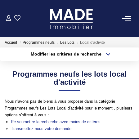
ACHETER
Accueil
Programmes neufs
Les Lots
Local d'activité
LOUER
Modifier les critères de recherche
Type de transaction
Localisation
Acheter
Localisation
ESTIMER
Programmes neufs les lots local
Type de bien
Appartement
Surface min
d'activité
FAIRE GÉRER
Plus de critères
Budget max
Nous n'avons pas de biens à vous proposer dans la catégorie
NOTRE AGENCE
Programmes neufs Les Lots Local d'activité pour le moment , plusieurs
Créer une alerte
options s'offrent à vous :
Qui Sommes-Nous
Re-soumettre la recherche avec moins de critères.
Transmettez-nous votre demande
Notre Équipe