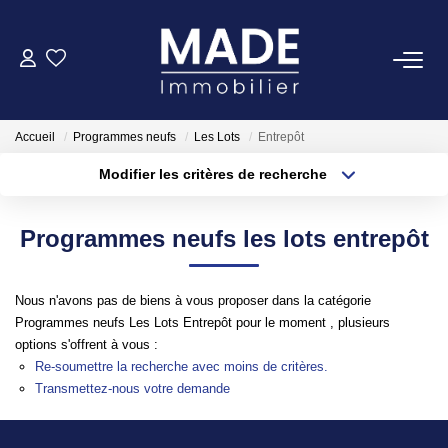
ACHETER
Accueil
Programmes neufs
Les Lots
Entrepôt
LOUER
Modifier les critères de recherche
Type de transaction
Localisation
Acheter
Localisation
ESTIMER
Programmes neufs les lots entrepôt
Type de bien
Appartement
Surface min
FAIRE GÉRER
Nous n'avons pas de biens à vous proposer dans la catégorie
Plus de critères
Budget max
Programmes neufs Les Lots Entrepôt pour le moment , plusieurs
NOTRE AGENCE
options s'offrent à vous :
Créer une alerte
Re-soumettre la recherche avec moins de critères.
Qui Sommes-Nous
Transmettez-nous votre demande
Notre Équipe