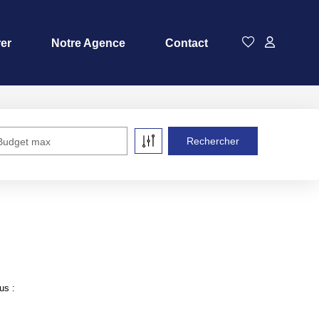
rer
Notre Agence
Contact
Budget max
us :