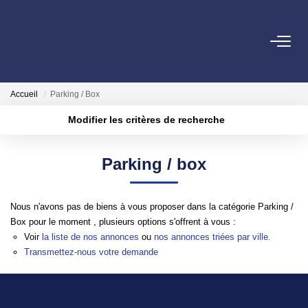
ACHETER
Accueil
Parking / Box
LOUER
Modifier les critères de recherche
Localisation
Type de transaction
Surface min
ESTIMER
Parking / box
Type de bien
Plus de critères
Budget max
FAIRE GÉRER
Nous n'avons pas de biens à vous proposer dans la catégorie Parking /
Créer une alerte
Box pour le moment , plusieurs options s'offrent à vous :
NOTRE AGENCE
Voir
la liste de nos annonces
ou
nos annonces triées par ville.
Transmettez-nous votre demande
Qui Sommes-Nous
Notre Équipe
Nous Rejoindre