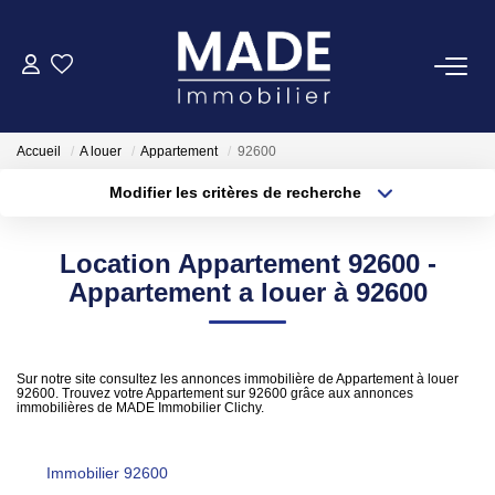
ACHETER
Accueil
A louer
Appartement
92600
LOUER
Modifier les critères de recherche
Type de transaction
Localisation
Acheter
Localisation
ESTIMER
Location Appartement 92600 -
Type de bien
Appartement
Surface min
Appartement a louer à 92600
FAIRE GÉRER
Plus de critères
Budget max
NOTRE AGENCE
Sur notre site consultez les annonces immobilière de Appartement à louer
92600. Trouvez votre Appartement sur 92600 grâce aux annonces
Créer une alerte
immobilières de MADE Immobilier Clichy.
Qui Sommes-Nous
Notre Équipe
Immobilier 92600