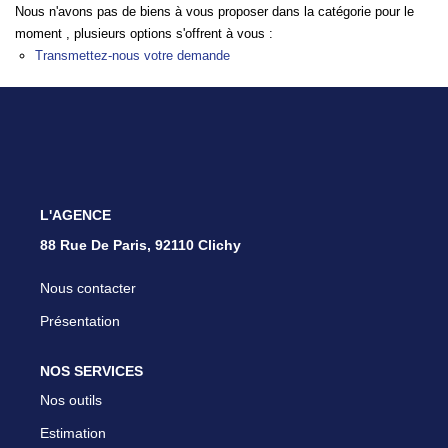
Nous Rejoindre
Nous n'avons pas de biens à vous proposer dans la catégorie pour le
moment , plusieurs options s'offrent à vous :
Parrainer Un Proche
Transmettez-nous votre demande
CONTACT
L'AGENCE
88 Rue De Paris, 92110 Clichy
Nous contacter
Présentation
NOS SERVICES
Nos outils
Estimation