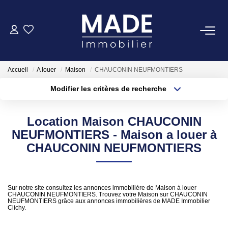
ACHETER
Accueil
A louer
Maison
CHAUCONIN NEUFMONTIERS
LOUER
Modifier les critères de recherche
Type de transaction
Localisation
Acheter
Localisation
ESTIMER
Location Maison CHAUCONIN
Type de bien
Appartement
Surface min
NEUFMONTIERS - Maison a louer à
FAIRE GÉRER
CHAUCONIN NEUFMONTIERS
Plus de critères
Budget max
NOTRE AGENCE
Créer une alerte
Sur notre site consultez les annonces immobilière de Maison à louer
CHAUCONIN NEUFMONTIERS. Trouvez votre Maison sur CHAUCONIN
Qui Sommes-Nous
NEUFMONTIERS grâce aux annonces immobilières de MADE Immobilier
Clichy.
Notre Équipe