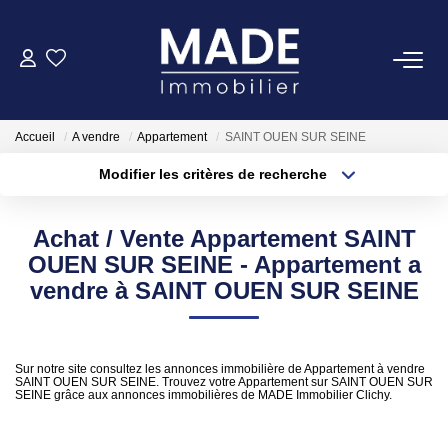
ACHETER
Accueil
A vendre
Appartement
SAINT OUEN SUR SEINE
LOUER
Modifier les critères de recherche
Type de transaction
Localisation
Acheter
Localisation
ESTIMER
Achat / Vente Appartement SAINT
Type de bien
Appartement
Surface min
OUEN SUR SEINE - Appartement a
FAIRE GÉRER
vendre à SAINT OUEN SUR SEINE
Plus de critères
Budget max
NOTRE AGENCE
Créer une alerte
Sur notre site consultez les annonces immobilière de Appartement à vendre
SAINT OUEN SUR SEINE. Trouvez votre Appartement sur SAINT OUEN SUR
Qui Sommes-Nous
SEINE grâce aux annonces immobilières de MADE Immobilier Clichy.
Notre Équipe