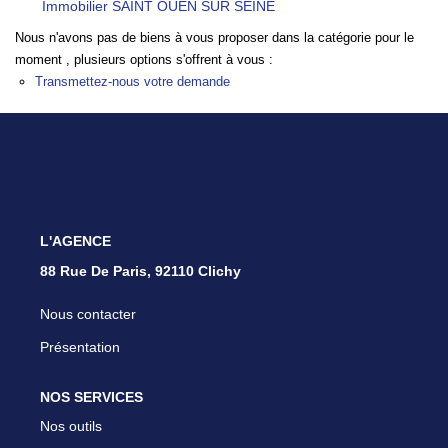
Immobilier SAINT OUEN SUR SEINE
Nous Rejoindre
Nous n'avons pas de biens à vous proposer dans la catégorie pour le
Parrainer Un Proche
moment , plusieurs options s'offrent à vous :
Transmettez-nous votre demande
CONTACT
L'AGENCE
88 Rue De Paris, 92110 Clichy
Nous contacter
Présentation
NOS SERVICES
Nos outils